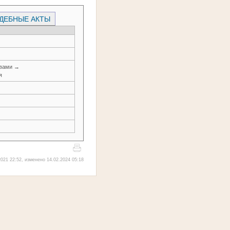
ДЕБНЫЕ АКТЫ
авами →
я
021 22:52, изменено 14.02.2024 05:18