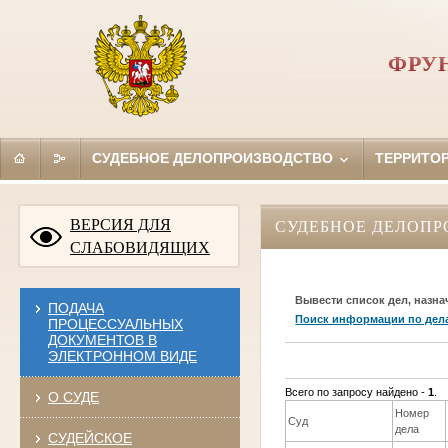
ФРУ
СУДЕБНОЕ ДЕЛОПРОИЗВОДСТВО
ТЕРРИТО
ВЕРСИЯ ДЛЯ
СУДЕБНОЕ ДЕЛОПР
СЛАБОВИДЯЩИХ
Вывести список дел, назна
ПОДАЧА
Поиск информации по дел
ПРОЦЕССУАЛЬНЫХ
ДОКУМЕНТОВ В
ЭЛЕКТРОННОМ ВИДЕ
Всего по запросу найдено -
1
.
О СУДЕ
Номер
Суд
дела
СУДЕЙСКОЕ