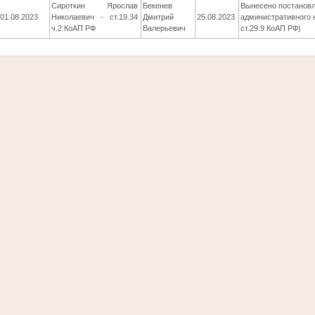
Сироткин Ярослав
Бекенев
Вынесено постановл
01.08.2023
Николаевич - ст.19.34
Дмитрий
25.08.2023
административного н
ч.2 КоАП РФ
Валерьевич
ст.29.9 КоАП РФ)