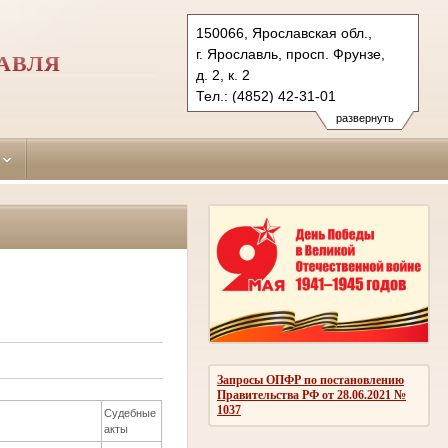
150066, Ярославская обл.,
г. Ярославль, просп. Фрунзе,
АВЛЯ
д. 2, к. 2
Тел.: (4852) 42-31-01
frunzensky.jrs@sudrf.ru
развернуть
Запросы ОПФР по постановлению
Правительства РФ от 28.06.2021 №
1037
Судебные
акты